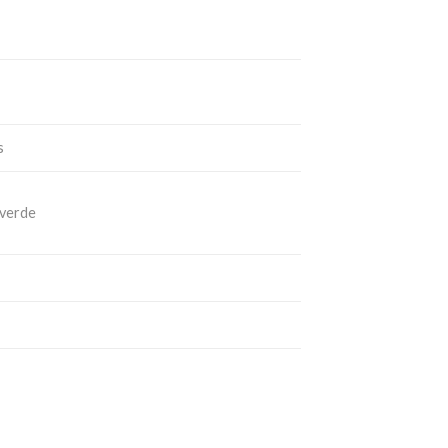
s
 verde