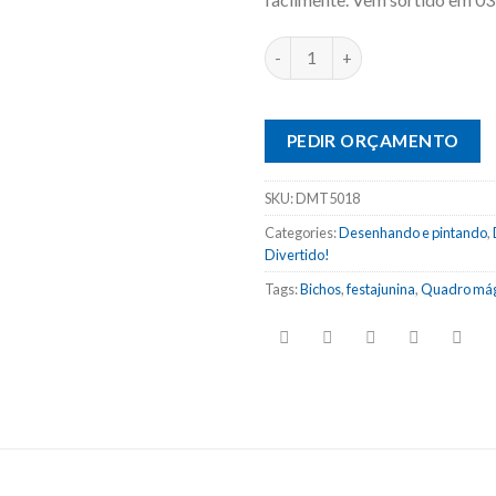
PEDIR ORÇAMENTO
SKU:
DMT5018
Categories:
Desenhando e pintando
,
Divertido!
Tags:
Bichos
,
festajunina
,
Quadro mág