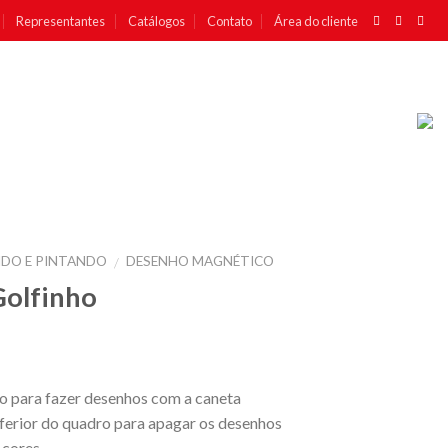
Representantes
Catálogos
Contato
Área do cliente
DO E PINTANDO
DESENHO MAGNÉTICO
/
olfinho
o para fazer desenhos com a caneta
nferior do quadro para apagar os desenhos
 cores.