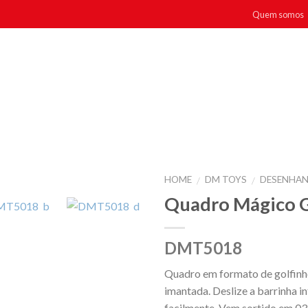
Quem somos
HOME
DM TOYS
DESENHAN
/
/
Quadro Mágico G
DMT5018
Quadro em formato de golfinh
imantada. Deslize a barrinha i
facilmente. Vem sortido em 03