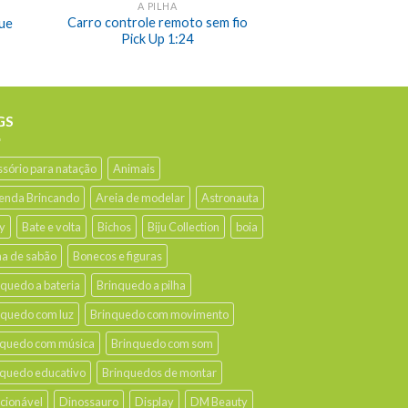
A PILHA
Carro controle remoto sem fio
que
Pick Up 1:24
GS
ssório para natação
Animais
enda Brincando
Areia de modelar
Astronauta
y
Bate e volta
Bichos
Biju Collection
boia
ha de sabão
Bonecos e figuras
nquedo a bateria
Brinquedo a pilha
nquedo com luz
Brinquedo com movimento
nquedo com música
Brinquedo com som
nquedo educativo
Brinquedos de montar
ecionável
Dinossauro
Display
DM Beauty