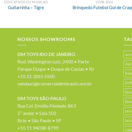
EDUCATIVOS OU MUSICAIS
COPA 2026
Guitarrinha – Tigre
Brinquedo Futebol Gol de Cra
NOSSOS SHOWROOMS
TA
DM TOYS RIO DE JANEIRO
ace
Rod. Washington Luiz, 2400 • Parte
Apr
Parque Duque • Duque de Caxias • RJ
Bab
+55 21 3265 5500
Bol
vendasrj@comercialdmbrasil.com.br
Bri
DM TOYS SÃO PAULO
Bri
Rua Cel. Emídio Piedade, 863
bri
5º andar • Sala 502
Brás • São Paulo • SP
bri
+55 11 94038-8799
col