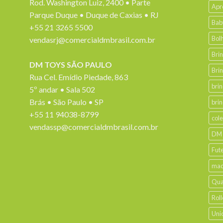
Rod. Washington Luiz, 2400 • Parte
Apr
Parque Duque • Duque de Caxias • RJ
Bab
+55 21 3265 5500
Bol
vendasrj@comercialdmbrasil.com.br
Bri
DM TOYS SÃO PAULO
Bri
Rua Cel. Emídio Piedade, 863
bri
5º andar • Sala 502
Brás • São Paulo • SP
bri
+55 11 94038-8799
col
vendassp@comercialdmbrasil.com.br
DM
Fut
mad
Qua
Roll
Uni