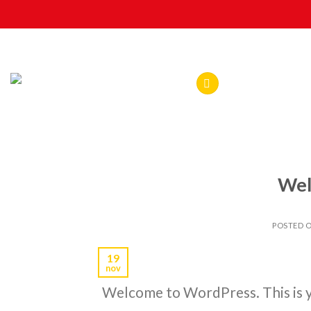
Skip
to
content
Wel
POSTED 
19
nov
Welcome to WordPress. This is you