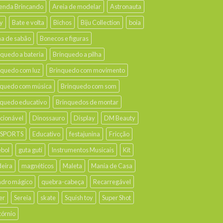
enda Brincando
Areia de modelar
Astronauta
y
Bate e volta
Bichos
Biju Collection
boia
ha de sabão
Bonecos e figuras
nquedo a bateria
Brinquedo a pilha
nquedo com luz
Brinquedo com movimento
nquedo com música
Brinquedo com som
nquedo educativo
Brinquedos de montar
ecionável
Dinossauro
Display
DM Beauty
 SPORTS
Educativo
festajunina
Fricção
ebol
guta guti
Instrumentos Musicais
Kit
eira
magnéticos
Maleta
Mania de Casa
dro mágico
quebra-cabeça
Recarregável
er
Sereia
skate
Squish toy
Super Shot
córnio